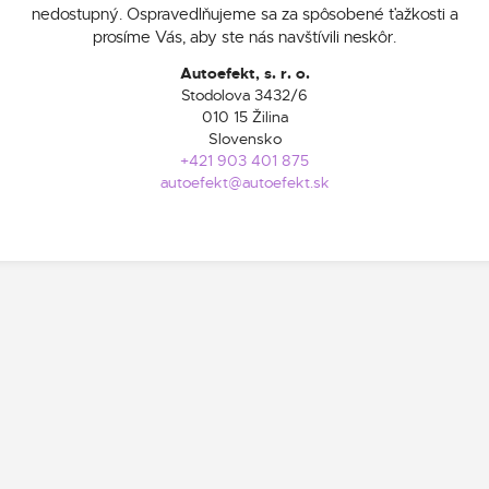
nedostupný. Ospravedlňujeme sa za spôsobené ťažkosti a
prosíme Vás, aby ste nás navštívili neskôr.
Autoefekt, s. r. o.
Stodolova 3432/6
010 15 Žilina
Slovensko
+421 903 401 875
autoefekt@autoefekt.sk