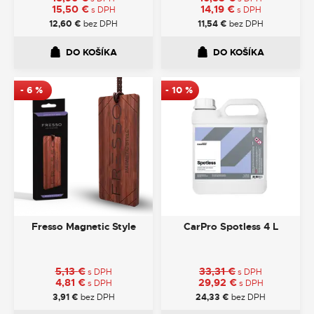
15,50
€
14,19
€
s DPH
s DPH
12,60
€
bez DPH
11,54
€
bez DPH
DO KOŠÍKA
DO KOŠÍKA
-
6
%
-
10
%
Fresso Magnetic Style
CarPro Spotless 4 L
5,13
€
33,31
€
s DPH
s DPH
4,81
€
29,92
€
s DPH
s DPH
3,91
€
bez DPH
24,33
€
bez DPH