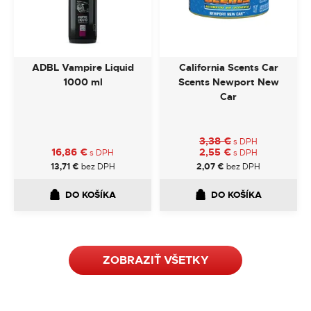
ADBL Vampire Liquid
California Scents Car
1000 ml
Scents Newport New
Car
3,38
€
s DPH
16,86
€
2,55
€
s DPH
s DPH
13,71
€
bez DPH
2,07
€
bez DPH
DO KOŠÍKA
DO KOŠÍKA
ZOBRAZIŤ VŠETKY