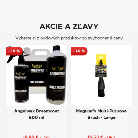
AKCIE A ZĽAVY
Vyberte si z akciových produktov za zvýhodnené ceny
-
18
%
-
14
%
Angelwax Dreamcoat
Meguiar's Multi-Purpose
500 ml
Brush - Large
18,96
€
16,53
€
s DPH
s DPH