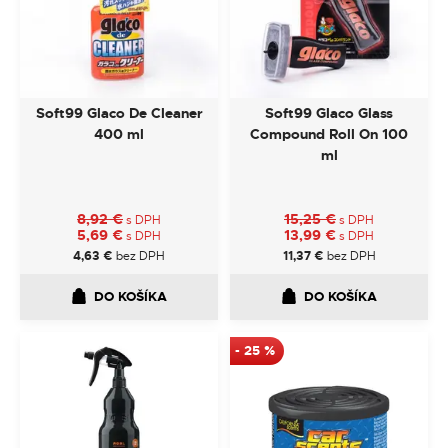
Soft99 Glaco De Cleaner
Soft99 Glaco Glass
400 ml
Compound Roll On 100
ml
8,92
€
15,25
€
s DPH
s DPH
5,69
€
13,99
€
s DPH
s DPH
4,63
€
bez DPH
11,37
€
bez DPH
DO KOŠÍKA
DO KOŠÍKA
-
25
%