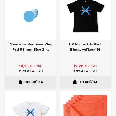
Menzerna Premium Wax
FX Protect T-Shirt
Pad 95 mm Blue 2 ks
Black, veľkosť M
14,35
€
12,20
€
s DPH
s DPH
11,67
€
bez DPH
9,92
€
bez DPH
DO KOŠÍKA
DO KOŠÍKA