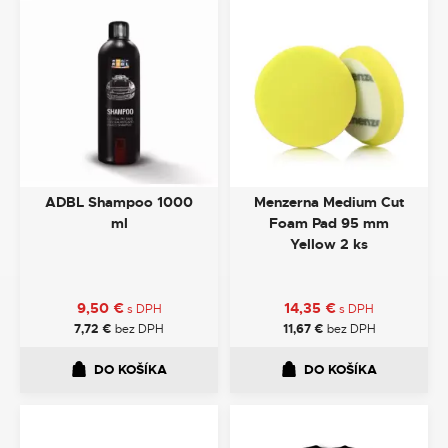
ADBL Shampoo 1000
Menzerna Medium Cut
ml
Foam Pad 95 mm
Yellow 2 ks
9,50
€
14,35
€
s DPH
s DPH
7,72
€
bez DPH
11,67
€
bez DPH
DO KOŠÍKA
DO KOŠÍKA