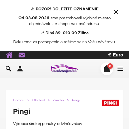
⚠️ POZOR! DÔLEŽITÉ OZNÁMENIE
Od 03.08.2026
sme presťahovali výdajné miesto
objednávok z e-shopu na novú adresu:
📍
Dlhá 89, 010 09 Žilina
Ďakujeme za pochopenie a tešíme sa na Vašu návštevu.
€
Euro
0
Domov
Obchod
Značky
Pingi
Pingi
Výrobca širokej ponuky odvlhčovačov.