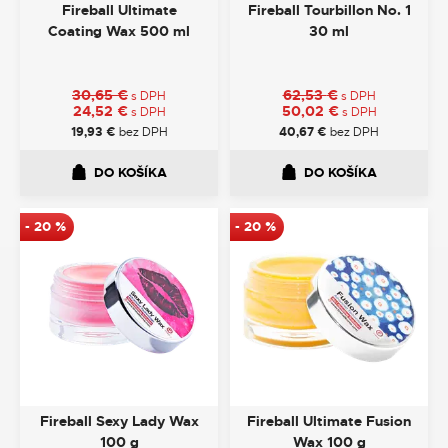
Fireball Ultimate
Fireball Tourbillon No. 1
Coating Wax 500 ml
30 ml
30,65
€
62,53
€
s DPH
s DPH
24,52
€
50,02
€
s DPH
s DPH
19,93
€
bez DPH
40,67
€
bez DPH
DO KOŠÍKA
DO KOŠÍKA
-
20
%
-
20
%
Fireball Sexy Lady Wax
Fireball Ultimate Fusion
100 g
Wax 100 g