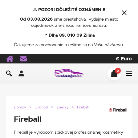
⚠️ POZOR! DÔLEŽITÉ OZNÁMENIE
Od 03.08.2026
sme presťahovali výdajné miesto
objednávok z e-shopu na novú adresu:
📍
Dlhá 89, 010 09 Žilina
Ďakujeme za pochopenie a tešíme sa na Vašu návštevu.
€
Euro
0
Domov
Obchod
Značky
Fireball
Fireball
Fireball je výrobcom špičkovej profesionálnej kozmetiky