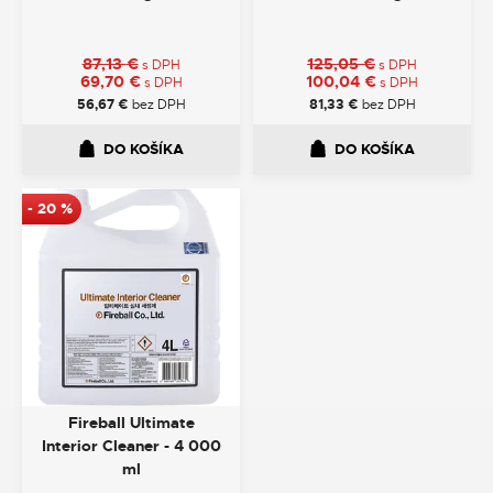
87,13
€
125,05
€
s DPH
s DPH
69,70
€
100,04
€
s DPH
s DPH
56,67
€
bez DPH
81,33
€
bez DPH
DO KOŠÍKA
DO KOŠÍKA
-
20
%
Fireball Ultimate
Interior Cleaner - 4 000
ml