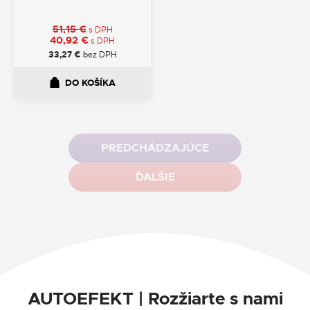
51,15
€
s DPH
40,92
€
s DPH
33,27
€
bez DPH
DO KOŠÍKA
PREDCHÁDZAJÚCE
ĎALŠIE
AUTOEFEKT | Rozžiarte s nami