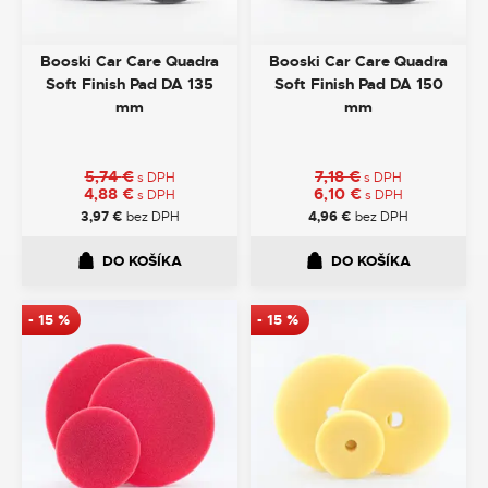
Booski Car Care Quadra
Booski Car Care Quadra
Soft Finish Pad DA 135
Soft Finish Pad DA 150
mm
mm
5,74
€
7,18
€
s DPH
s DPH
4,88
€
6,10
€
s DPH
s DPH
3,97
€
bez DPH
4,96
€
bez DPH
DO KOŠÍKA
DO KOŠÍKA
-
15
%
-
15
%