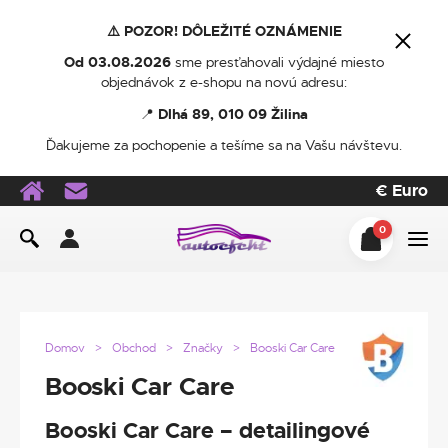
⚠️ POZOR! DÔLEŽITÉ OZNÁMENIE
Od 03.08.2026
sme presťahovali výdajné miesto
objednávok z e-shopu na novú adresu:
📍
Dlhá 89, 010 09 Žilina
Ďakujeme za pochopenie a tešíme sa na Vašu návštevu.
€
Euro
0
Domov
Obchod
Značky
Booski Car Care
Booski Car Care
Booski Car Care – detailingové