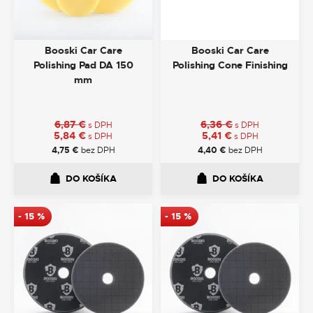
Booski Car Care
Booski Car Care
Polishing Pad DA 150
Polishing Cone Finishing
mm
6,87
€
6,36
€
s DPH
s DPH
5,84
€
5,41
€
s DPH
s DPH
4,75
€
bez DPH
4,40
€
bez DPH
DO KOŠÍKA
DO KOŠÍKA
-
15
%
-
15
%