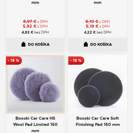
mm
mm
6,97
€
6,10
€
s DPH
s DPH
5,92
€
5,19
€
s DPH
s DPH
4,82
€
bez DPH
4,22
€
bez DPH
DO KOŠÍKA
DO KOŠÍKA
-
15
%
-
15
%
Booski Car Care HS
Booski Car Care Soft
Wool Pad Limited 150
Finishing Pad 150 mm
mm