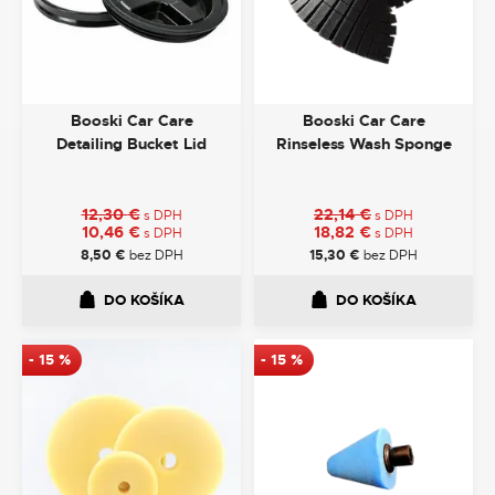
Booski Car Care
Booski Car Care
Detailing Bucket Lid
Rinseless Wash Sponge
12,30
€
22,14
€
s DPH
s DPH
10,46
€
18,82
€
s DPH
s DPH
8,50
€
bez DPH
15,30
€
bez DPH
DO KOŠÍKA
DO KOŠÍKA
-
15
%
-
15
%