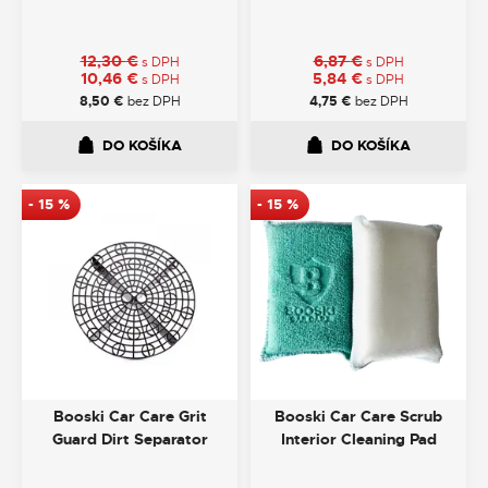
12,30
€
6,87
€
s DPH
s DPH
10,46
€
5,84
€
s DPH
s DPH
8,50
€
bez DPH
4,75
€
bez DPH
DO KOŠÍKA
DO KOŠÍKA
-
15
%
-
15
%
Booski Car Care Grit
Booski Car Care Scrub
Guard Dirt Separator
Interior Cleaning Pad