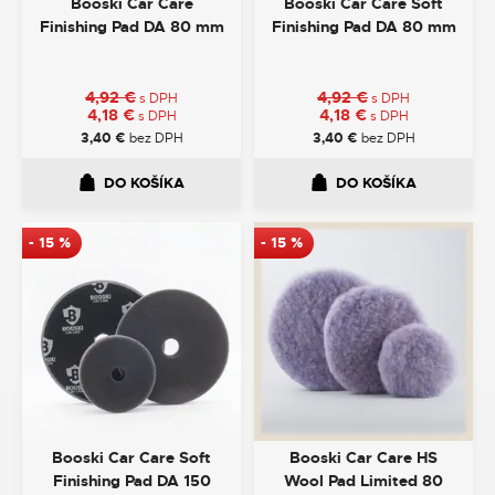
Booski Car Care
Booski Car Care Soft
Finishing Pad DA 80 mm
Finishing Pad DA 80 mm
4,92
€
4,92
€
s DPH
s DPH
4,18
€
4,18
€
s DPH
s DPH
3,40
€
bez DPH
3,40
€
bez DPH
DO KOŠÍKA
DO KOŠÍKA
-
15
%
-
15
%
Booski Car Care Soft
Booski Car Care HS
Finishing Pad DA 150
Wool Pad Limited 80