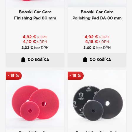
Booski Car Care
Booski Car Care
Finishing Pad 80 mm
Polishing Pad DA 80 mm
4,82
€
4,92
€
s DPH
s DPH
4,10
€
4,18
€
s DPH
s DPH
3,33
€
bez DPH
3,40
€
bez DPH
DO KOŠÍKA
DO KOŠÍKA
-
15
%
-
15
%