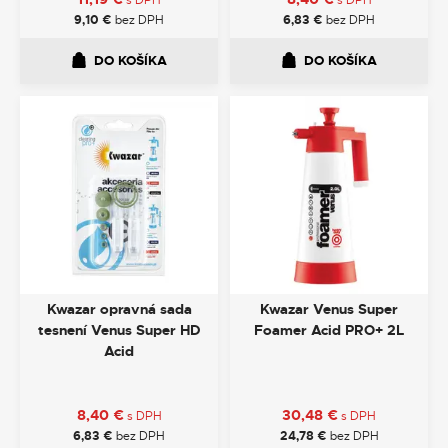
s DPH
s DPH
9,10
€
bez DPH
6,83
€
bez DPH
DO KOŠÍKA
DO KOŠÍKA
Kwazar opravná sada
Kwazar Venus Super
tesnení Venus Super HD
Foamer Acid PRO+ 2L
Acid
8,40
€
30,48
€
s DPH
s DPH
6,83
€
bez DPH
24,78
€
bez DPH