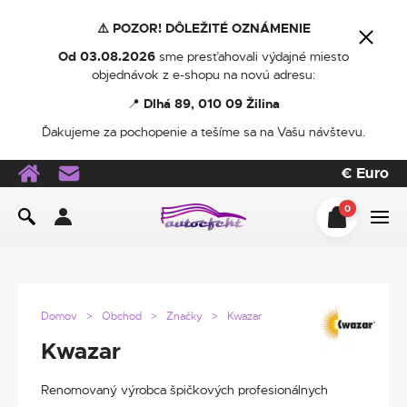
⚠️ POZOR! DÔLEŽITÉ OZNÁMENIE
Od 03.08.2026
sme presťahovali výdajné miesto
objednávok z e-shopu na novú adresu:
📍
Dlhá 89, 010 09 Žilina
Ďakujeme za pochopenie a tešíme sa na Vašu návštevu.
€
Euro
0
Domov
Obchod
Značky
Kwazar
Kwazar
Renomovaný výrobca špičkových profesionálnych