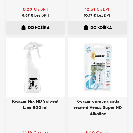
8,20
€
12,51
€
s DPH
s DPH
6,67
€
bez DPH
10,17
€
bez DPH
DO KOŠÍKA
DO KOŠÍKA
Kwazar Nix HD Solvent
Kwazar opravná sada
Line 500 ml
tesnení Venus Super HD
Alkaline
11,19
€
8,40
€