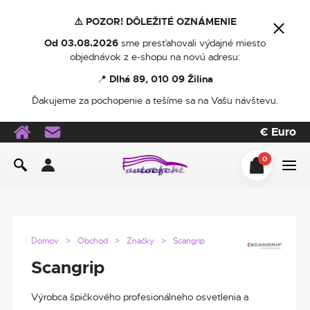
⚠️ POZOR! DÔLEŽITÉ OZNÁMENIE
Od 03.08.2026
sme presťahovali výdajné miesto
objednávok z e-shopu na novú adresu:
📍
Dlhá 89, 010 09 Žilina
Ďakujeme za pochopenie a tešíme sa na Vašu návštevu.
€
Euro
0
Domov
Obchod
Značky
Scangrip
Scangrip
Výrobca špičkového profesionálneho osvetlenia a