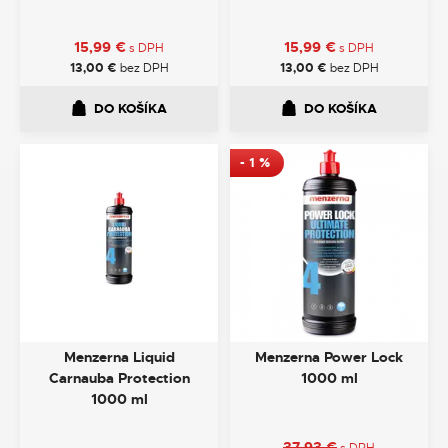
15,99
€
15,99
€
s DPH
s DPH
13,00
€
bez DPH
13,00
€
bez DPH
DO KOŠÍKA
DO KOŠÍKA
-
1
%
Menzerna Liquid
Menzerna Power Lock
Carnauba Protection
1000 ml
1000 ml
37,93
€