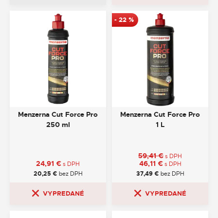
-
22
%
Menzerna Cut Force Pro
Menzerna Cut Force Pro
250 ml
1 L
59,41
€
s DPH
24,91
€
46,11
€
s DPH
s DPH
20,25
€
bez DPH
37,49
€
bez DPH
VYPREDANÉ
VYPREDANÉ