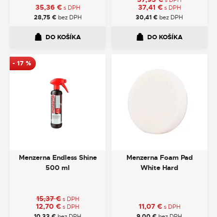
s DPH
35,36
€
37,41
€
s DPH
s DPH
28,75
€
bez DPH
30,41
€
bez DPH
DO KOŠÍKA
DO KOŠÍKA
-
17
%
Menzerna Endless Shine
Menzerna Foam Pad
500 ml
White Hard
15,37
€
s DPH
12,70
€
11,07
€
s DPH
s DPH
10,33
€
bez DPH
9,00
€
bez DPH