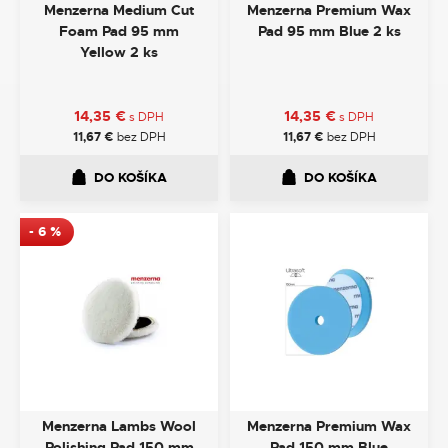
Menzerna Medium Cut
Menzerna Premium Wax
Foam Pad 95 mm
Pad 95 mm Blue 2 ks
Yellow 2 ks
14,35
€
14,35
€
s DPH
s DPH
11,67
€
bez DPH
11,67
€
bez DPH
DO KOŠÍKA
DO KOŠÍKA
-
6
%
Menzerna Lambs Wool
Menzerna Premium Wax
Polishing Pad 150 mm
Pad 150 mm Blue