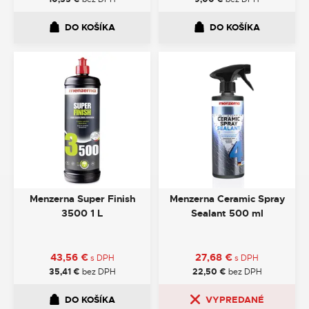
DO KOŠÍKA
DO KOŠÍKA
Menzerna Super Finish
Menzerna Ceramic Spray
3500 1 L
Sealant 500 ml
43,56
€
27,68
€
s DPH
s DPH
35,41
€
bez DPH
22,50
€
bez DPH
DO KOŠÍKA
VYPREDANÉ