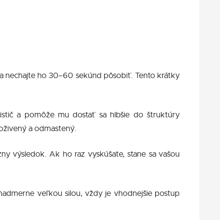
 a nechajte ho 30–60 sekúnd pôsobiť. Tento krátky
čistič a pomôže mu dostať sa hlbšie do štruktúry
e oživený a odmastený.
ízny výsledok. Ak ho raz vyskúšate, stane sa vašou
 nadmerne veľkou silou, vždy je vhodnejšie postup