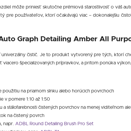
zdiel môže priniesť skutočne prémiová starostlivosť o váš au
utý pre používateľov, ktorí očakávajú viac – dokonalejšiu čist
č Auto Graph Detailing Amber All Purp
 univerzálny čistič. Je to produkt vytvorený pre tých, ktorí 
iacero špecializovaných prípravkov, a pritom ponúka výkon, kt
e použitiu na priamom slnku alebo horúcich povrchoch
nie v pomere 1:10 až 1:50
 a stálofarebnosti čistených povrchov na menej viditeľnom al
tok na čistený povrch
, napr.
ADBL Round Detailing Brush Pro Set