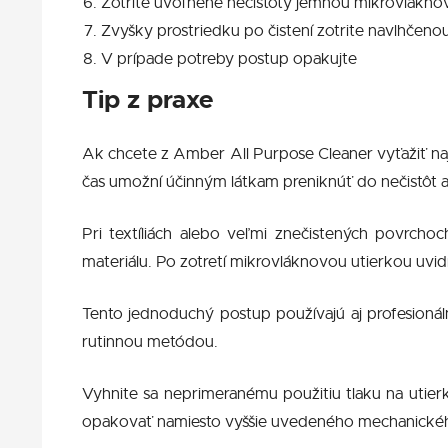
Zotrite uvoľnené nečistoty jemnou mikrovlákno
Zvyšky prostriedku po čistení zotrite navlhčen
V prípade potreby postup opakujte
Tip z praxe
Ak chcete z Amber All Purpose Cleaner vyťažiť na
čas umožní účinným látkam preniknúť do nečistôt a
Pri textíliách alebo veľmi znečistených povrcho
materiálu. Po zotretí mikrovláknovou utierkou uvidí
Tento jednoduchý postup používajú aj profesionáln
rutinnou metódou.
Vyhnite sa neprimeranému použitiu tlaku na utier
opakovať namiesto vyššie uvedeného mechanické