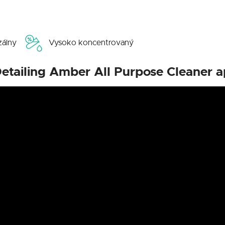
zálny
Vysoko koncentrovaný
Detailing Amber All Purpose Cleaner ap