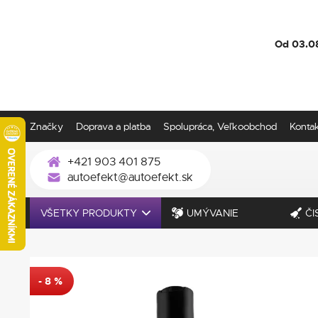
Od 03.0
Značky
Doprava a platba
Spolupráca, Veľkoobchod
Konta
+421 903 401 875
autoefekt@autoefekt.sk
VŠETKY PRODUKTY
UMÝVANIE
ČI
-
8
%