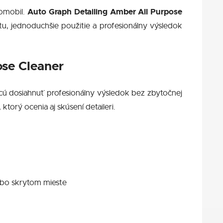
Auto Graph Detailing
Amber All Purpose
tomobil.
otu, jednoduchšie použitie a profesionálny výsledok
ose Cleaner
chcú dosiahnuť profesionálny výsledok bez zbytočnej
orý ocenia aj skúsení detaileri.
ebo skrytom mieste