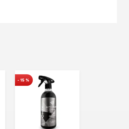
-
15
%