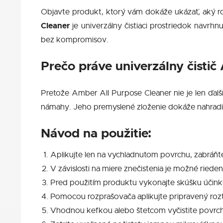
Objavte produkt, ktorý vám dokáže ukázať, aký ro
Cleaner
je univerzálny čistiaci prostriedok navrhn
bez kompromisov.
Prečo práve univerzálny čisti
Pretože Amber All Purpose Cleaner nie je len ďalší
námahy. Jeho premyslené zloženie dokáže nahradiť v
Návod na použitie:
Aplikujte len na vychladnutom povrchu, zabráňt
V závislosti na miere znečistenia je možné riede
Pred použitím produktu vykonajte skúšku účinku
Pomocou rozprašovača aplikujte pripravený roz
Vhodnou kefkou alebo štetcom vyčistite povrch