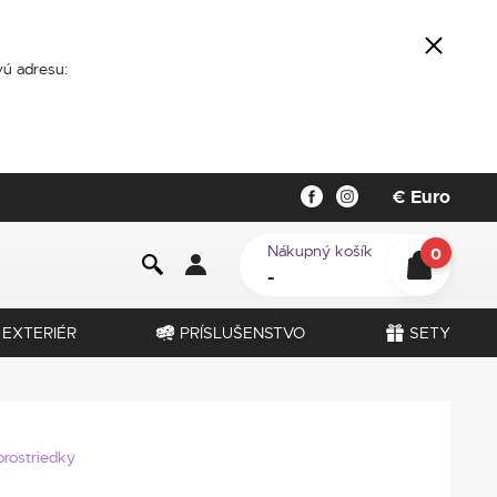
ú adresu:
€
Euro
Nákupný košík
0
-
EXTERIÉR
PRÍSLUŠENSTVO
SETY
prostriedky