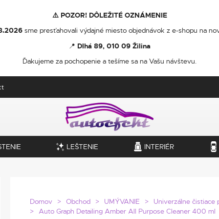
⚠️ POZOR! DÔLEŽITÉ OZNÁMENIE
8.2026
sme presťahovali výdajné miesto objednávok z e-shopu na nov
📍
Dlhá 89, 010 09 Žilina
Ďakujeme za pochopenie a tešíme sa na Vašu návštevu.
kt
STENIE
LEŠTENIE
INTERIÉR
Domov
Obchod
UMÝVANIE
Univerzálne čistiace 
Auto Graph Detailing Amber All Purpose Cleaner 400 ml