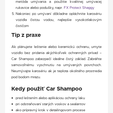
metóda umývania a použitie kvalitnej umývacej
rukavice alebo podušky, napr.
FX Protect Shaggy
Nakoniec po umývaní dôkladne opláchnite karosériu
vozidla čistou vodou, najlepšie vysokotlakovým
čističom
Tip z praxe
Ak plánujete leštenie alebo keramickú ochranu, umyte
vozidlo bez pridania akýchkoľvek ochranných prísad –
Car Shampoo zabezpečí ideálne čistý základ. Zabráňte
samovoľnému vyschnutiu na umývaných povrchoch.
Neumývajte karosériu ak je teplota okolitého prostredia
pod bodom mrazu.
Kedy použiť Car Shampoo
pred leštením alebo aplikáciou ochrany laku
pri odstraňovaní starých voskov a sealantov
ako prípravný krok v detailingovom procese