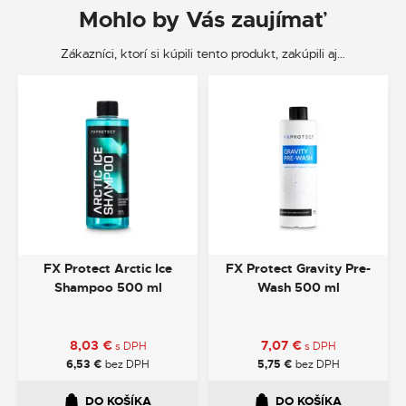
Mohlo by Vás zaujímať
Zákazníci, ktorí si kúpili tento produkt, zakúpili aj…
FX Protect Arctic Ice
FX Protect Gravity Pre-
Shampoo 500 ml
Wash 500 ml
8,03
€
7,07
€
s DPH
s DPH
6,53
€
bez DPH
5,75
€
bez DPH
DO KOŠÍKA
DO KOŠÍKA