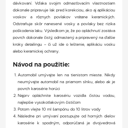
dávkovaní. Vďaka svojim odmasťovacím vlastnostiam
dokonale pripravuje lak pred korekciou, ako aj aplikáciou
voskov a rôznych povlakov vrátane keramických.
Odstraňuje skôr nanesené vosky a povlaky bez rizika
poškodenia laku. Výsledkom je, že po opláchnutí zostáva
povrch dokonale čistý, odmastený a pripravený na ďalšie
kroky detailingu – či už ide o leštenie, aplikáciu vosku
alebo keramickej ochrany.
Návod na použitie:
Automobil umývajte len na tienistom mieste. Nikdy
neumývajte automobil na priamom slnku, alebo ak je
povrch karosérie horúci
Najprv opláchnite karosériu vozidla čistou vodou,
najlepšie vysokotlakovým čističom
Potom vlejte 10 ml šampónu do 10 litrov vody
Následne pri umývaní postupujte od horných dielov
karosérie k spodným, odporúčaná je dvojvedrová