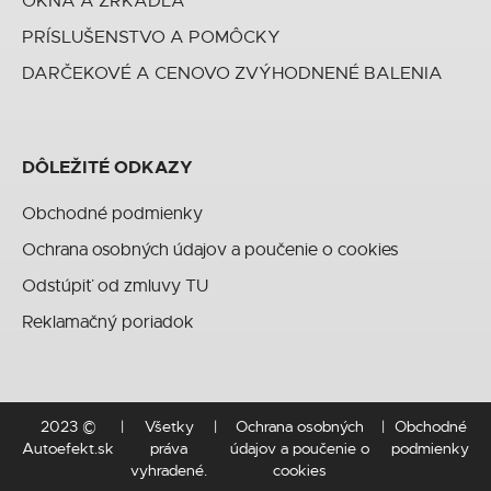
OKNÁ A ZRKADLÁ
PRÍSLUŠENSTVO A POMÔCKY
DARČEKOVÉ A CENOVO ZVÝHODNENÉ BALENIA
DÔLEŽITÉ ODKAZY
Obchodné podmienky
Ochrana osobných údajov a poučenie o cookies
Odstúpiť od zmluvy TU
Reklamačný poriadok
2023 ©
Všetky
Ochrana osobných
Obchodné
Autoefekt.sk
práva
údajov a poučenie o
podmienky
vyhradené.
cookies