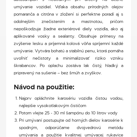
umývanie vozidiel. Vďaka obsahu prírodných olejov
pomaranča a citróna v zložení si perfektne poradí aj s
odolnejším znečistením a mastnotou, pričom
nepoškodzuje žiadne exteriérové diely vozidla, ako aj
aplikované vosky a sealanty. Obsahuje prímesy na
zvýšenie lesku a príjemná kolová vôňa spríjemní každé
umývanie. Vytvára bohatú a stabilnú penu, ktorá pomáha
uvoľniť nečistoty a minimalizovať riziko vzniku
škrabancov. Po oplachu zostáva lak čistý, hladký a
pripravený na sušenie – bez šmúh a zvyškov.
Návod na použitie:
Najprv opláchnite karosériu vozidla čistou vodou,
najlepšie vysokotlakovým čističom
Potom vlejte 25 - 30 ml šampónu do 10 litrov vody
Pri umývaní postupujte od horných dielov karosérie k
spodným, odporúčame dvojvedrovú metódu
umývania a použitie kvalitnej umývacej rukavice