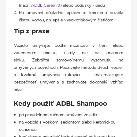
(napr.
ADBL Caremitt
) alebo podušky - padu
Po umývaní dôkladne opláchnite karosériu vozidla
čistou vodou, najlepšie vysokotlakovým čističom
Tip z praxe
Vozidlo umývajte podľa možnosti v tieni, alebo
zatienenom mieste, nikdy nie na priamom
slnku. Zabráňte samovoľnému vyschnutiu na
umývaných povrchoch. Používajte metódu dvoch vedier
a kvalitnú umývaciu rukavicu – maximalizujete
bezpečnosť umývania a zachováte dokonalý vzhľad
laku.
Kedy použiť ADBL Shampoo
pri pravidelnom ručnom umývaní vozidla
na vozidlá s voskom, sealantom alebo keramickou
ochranou
keď chcete odstrániť bežné cestné nečistoty bez