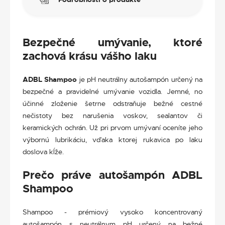
Bezpečné umývanie, ktoré
zachová krásu vášho laku
ADBL Shampoo
je pH neutrálny autošampón určený na
bezpečné a pravidelné umývanie vozidla. Jemné, no
účinné zloženie šetrne odstraňuje bežné cestné
nečistoty bez narušenia voskov, sealantov či
keramických ochrán. Už pri prvom umývaní oceníte jeho
výbornú lubrikáciu, vďaka ktorej rukavica po laku
doslova kĺže.
Prečo práve autošampón ADBL
Shampoo
Shampoo - prémiový vysoko koncentrovaný
autošampón s neutrálnym pH určený na bežné