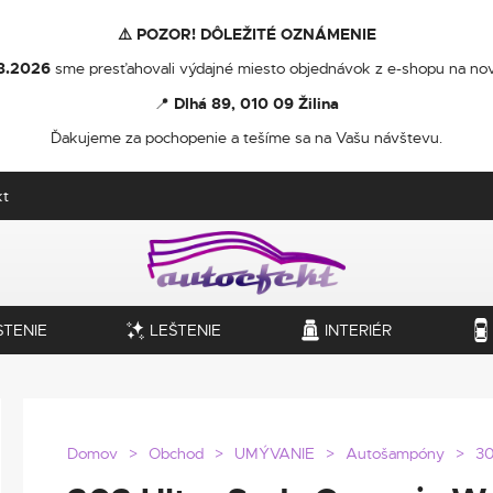
⚠️ POZOR! DÔLEŽITÉ OZNÁMENIE
8.2026
sme presťahovali výdajné miesto objednávok z e-shopu na nov
📍
Dlhá 89, 010 09 Žilina
Ďakujeme za pochopenie a tešíme sa na Vašu návštevu.
kt
STENIE
LEŠTENIE
INTERIÉR
Domov
Obchod
UMÝVANIE
Autošampóny
30