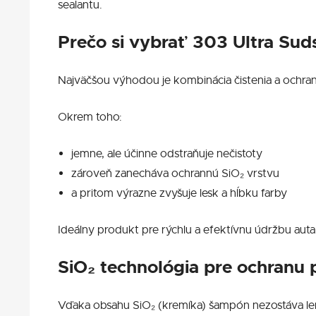
sealantu.
Prečo si vybrať 303 Ultra Su
Najväčšou výhodou je kombinácia čistenia a ochra
Okrem toho:
jemne, ale účinne odstraňuje nečistoty
zároveň zanecháva ochrannú SiO₂ vrstvu
a pritom výrazne zvyšuje lesk a hĺbku farby
Ideálny produkt pre rýchlu a efektívnu údržbu auta
SiO₂ technológia pre ochranu
Vďaka obsahu SiO₂ (kremíka) šampón nezostáva len 