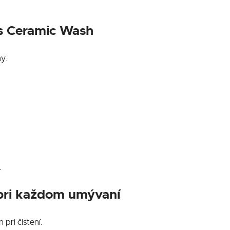
ds Ceramic Wash
ny.
.
 pri každom umývaní
pri čistení.