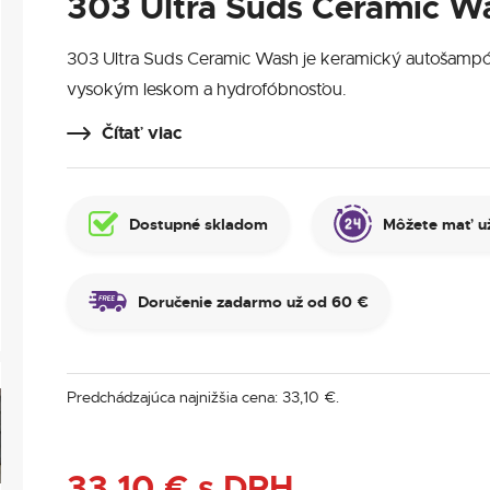
303 Ultra Suds Ceramic W
303 Ultra Suds Ceramic Wash je keramický autošampó
vysokým leskom a hydrofóbnosťou.
Čítať viac
Dostupné skladom
Môžete mať už
Doručenie zadarmo už od 60 €
Predchádzajúca najnižšia cena:
33,10
€
.
33,10
€
s DPH