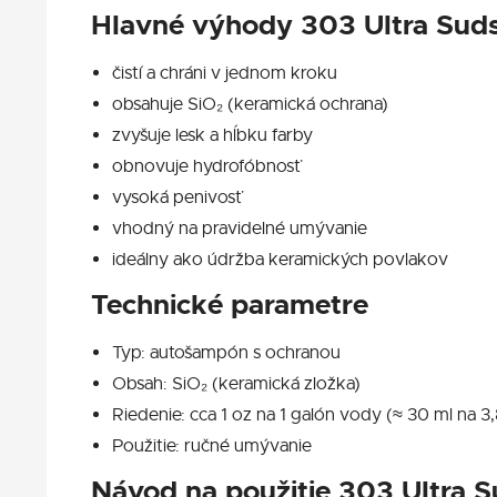
Hlavné výhody 303 Ultra Sud
čistí a chráni v jednom kroku
obsahuje SiO₂ (keramická ochrana)
zvyšuje lesk a hĺbku farby
obnovuje hydrofóbnosť
vysoká penivosť
vhodný na pravidelné umývanie
ideálny ako údržba keramických povlakov
Technické parametre
Typ: autošampón s ochranou
Obsah: SiO₂ (keramická zložka)
Riedenie: cca 1 oz na 1 galón vody (≈ 30 ml na 3,
Použitie: ručné umývanie
Návod na použitie 303 Ultra 