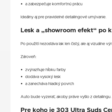
a zabezpečuje komfortnú prácu
Ideálny aj pre pravidelné detailingové umývanie.
Lesk a „showroom efekt“ po 
Po použití nezostáva lak len čistý, ale aj vizuálne výr
Zároveň:
zvýrazňuje hĺbku farby
dodáva vysoký lesk
a zanecháva hladký povrch
Auto bude vyzerať, akoby práve vyšlo z detailingu.
Pre koho je 303 Ultra Suds Ce