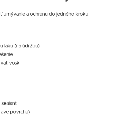
iť umývanie a ochranu do jedného kroku.
u laku (na údržbu)
ešenie
ovať vosk
 sealant
prave povrchu)