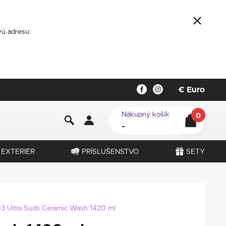
ú adresu:
€
Euro
Nákupný košík
0
-
EXTERIÉR
PRÍSLUŠENSTVO
SETY
3 Ultra Suds Ceramic Wash 1420 ml