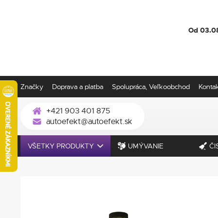
Od 03.0
Značky
Doprava a platba
Spolupráca, Veľkoobchod
Konta
+421 903 401 875
autoefekt@autoefekt.sk
VŠETKY PRODUKTY
UMÝVANIE
ČI