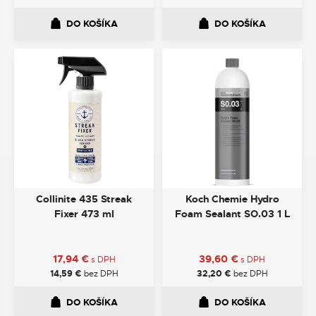
DO KOŠÍKA
DO KOŠÍKA
Collinite 435 Streak
Koch Chemie Hydro
Fixer 473 ml
Foam Sealant SO.03 1 L
17,94
€
39,60
€
s DPH
s DPH
14,59
€
bez DPH
32,20
€
bez DPH
DO KOŠÍKA
DO KOŠÍKA