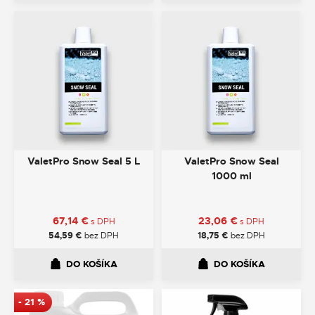
ValetPro Snow Seal 5 L
ValetPro Snow Seal
1000 ml
67,14
€
23,06
€
s DPH
s DPH
54,59
€
bez DPH
18,75
€
bez DPH
DO KOŠÍKA
DO KOŠÍKA
-
21
%