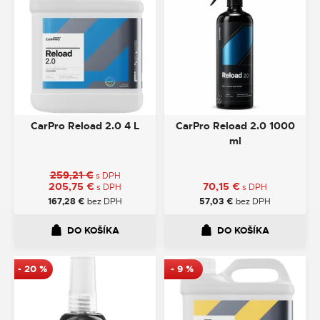
CarPro Reload 2.0 4 L
CarPro Reload 2.0 1000
ml
259,21
€
s DPH
205,75
€
70,15
€
s DPH
s DPH
167,28
€
bez DPH
57,03
€
bez DPH
DO KOŠÍKA
DO KOŠÍKA
-
20
%
-
9
%