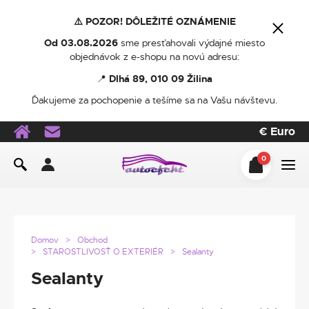
⚠️ POZOR! DÔLEŽITÉ OZNÁMENIE
Od 03.08.2026
sme presťahovali výdajné miesto
objednávok z e-shopu na novú adresu:
📍
Dlhá 89, 010 09 Žilina
Ďakujeme za pochopenie a tešíme sa na Vašu návštevu.
€
Euro
0
Domov
Obchod
STAROSTLIVOSŤ O EXTERIÉR
Sealanty
Sealanty