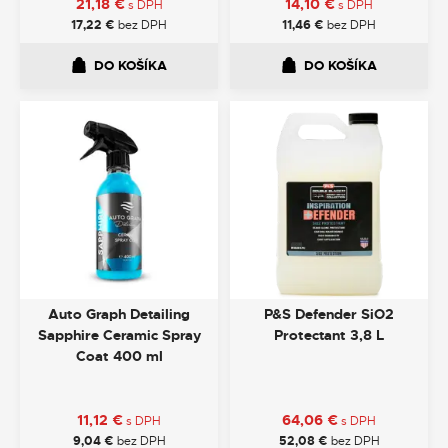
21,18
€
14,10
€
s DPH
s DPH
17,22
€
bez DPH
11,46
€
bez DPH
DO KOŠÍKA
DO KOŠÍKA
Auto Graph Detailing
P&S Defender SiO2
Sapphire Ceramic Spray
Protectant 3,8 L
Coat 400 ml
11,12
€
64,06
€
s DPH
s DPH
9,04
€
bez DPH
52,08
€
bez DPH