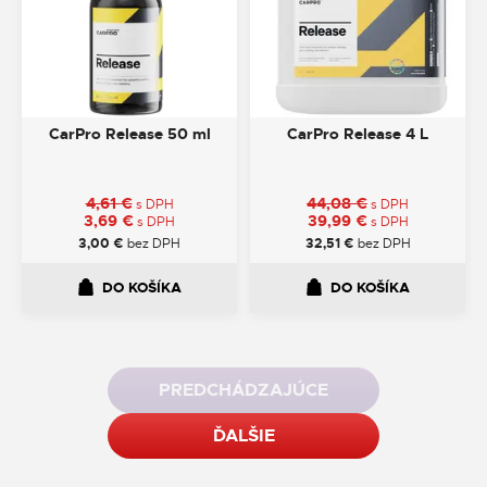
CarPro Release 50 ml
CarPro Release 4 L
4,61
€
44,08
€
s DPH
s DPH
3,69
€
39,99
€
s DPH
s DPH
3,00
€
bez DPH
32,51
€
bez DPH
DO KOŠÍKA
DO KOŠÍKA
PREDCHÁDZAJÚCE
ĎALŠIE