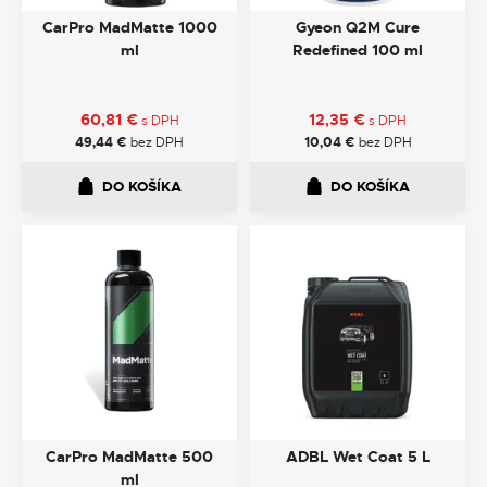
CarPro MadMatte 1000
Gyeon Q2M Cure
ml
Redefined 100 ml
60,81
€
12,35
€
s DPH
s DPH
49,44
€
bez DPH
10,04
€
bez DPH
DO KOŠÍKA
DO KOŠÍKA
CarPro MadMatte 500
ADBL Wet Coat 5 L
ml