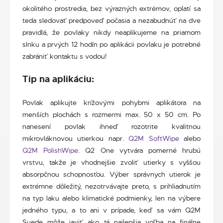
okolitého prostredia, bez výrazných extrémov, oplatí sa
teda sledovať predpoveď počasia a nezabudnúť na dve
pravidlá, že povlaky nikdy neaplikujeme na priamom
slnku a prvých 12 hodín po aplikácii povlaku je potrebné
zabrániť kontaktu s vodou!
Tip na aplikáciu:
Povlak aplikujte krížovými pohybmi aplikátora na
menších plochách s rozmermi max. 50 x 50 cm. Po
nanesení povlak ihneď rozotrite kvalitnou
mikrovláknovou utierkou napr.
Q2M SoftWipe
alebo
Q2M PolishWipe
. Q2 One vytvára pomerné hrubú
vrstvu, takže je vhodnejšie zvoliť utierky s vyššou
absorpčnou schopnosťou. Výber správnych utierok je
extrémne dôležitý, nezotrvávajte preto, s prihliadnutím
na typ laku alebo klimatické podmienky, len na výbere
jedného typu, a to ani v prípade, keď sa vám Q2M
Suede môže javiť ako tá najlepšia voľba na finálne