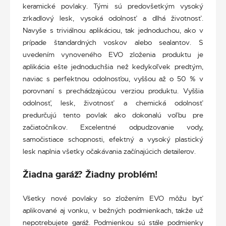
keramické povlaky. Tými sú predovšetkým vysoký
zrkadlový lesk, vysoká odolnosť a dlhá životnosť.
Navyše s triviálnou aplikáciou, tak jednoduchou, ako v
prípade štandardných voskov alebo sealantov. S
uvedením vynoveného EVO zloženia produktu je
aplikácia ešte jednoduchšia než kedykoľvek predtým,
naviac s perfektnou odolnosťou, vyššou až o 50 % v
porovnaní s prechádzajúcou verziou produktu. Vyššia
odolnosť, lesk, životnosť a chemická odolnosť
predurčujú tento povlak ako dokonalú voľbu pre
začiatočníkov. Excelentné odpudzovanie vody,
samočistiace schopnosti, efektný a vysoký plastický
lesk naplnia všetky očakávania začínajúcich detailerov.
Žiadna garáž? Žiadny problém!
Všetky nové povlaky so zložením EVO môžu byť
aplikované aj vonku, v bežných podmienkach, takže už
nepotrebujete garáž. Podmienkou sú stále podmienky