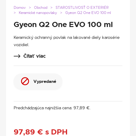
Domov
Obchod
STAROSTLIVOSŤ O EXTERIÉR
Keramické nanopovlaky
Gyeon Q2 One EVO 100 ml
Gyeon Q2 One EVO 100 ml
Keramický ochranný povlak na lakované diely karosérie
vozidiel.
Čítať viac
Vypredané
Predchádzajúca najnižšia cena:
97,89
€
.
97,89
€
s DPH