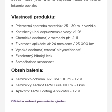
leštenie povlaku
Vlastnosti produktu:
Priemerná spotreba materiálu: 25 - 30 ml / vozidlo
Kontaktný uhol odpudzovania vody: >110⁰
Chemická odolnosť, v rozmedzí pH: 2-11
Životnosť aplikácie: až 24 mesiacov / 25 000 km
Vysoká odolnosť, tvrdosť a hydrofóbnosť
Excelentný hlboký lesk
Samočistiace schopnosti
Obsah balenia:
Keramická ochrana Q2 One 100 ml - 1 kus
Keramický sealant Q2M Cure 100 ml - 1 kus
Aplikátor Q2M Coating Applicator - 1 kus
Oficiálna webová prezentácia výrobcu.