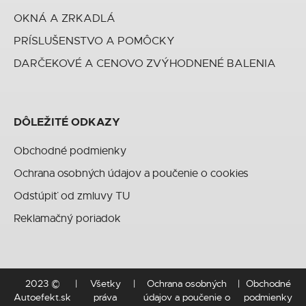
OKNÁ A ZRKADLÁ
PRÍSLUŠENSTVO A POMÔCKY
DARČEKOVÉ A CENOVO ZVÝHODNENÉ BALENIA
DÔLEŽITÉ ODKAZY
Obchodné podmienky
Ochrana osobných údajov a poučenie o cookies
Odstúpiť od zmluvy TU
Reklamačný poriadok
2023 ©
Všetky
Ochrana osobných
Obchodné
Autoefekt.sk
práva
údajov a poučenie o
podmienky