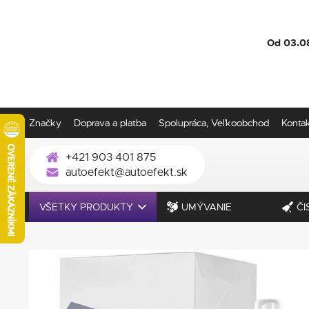
Od 03.0
Značky
Doprava a platba
Spolupráca, Veľkoobchod
Konta
+421 903 401 875
autoefekt@autoefekt.sk
VŠETKY PRODUKTY
UMÝVANIE
ČI