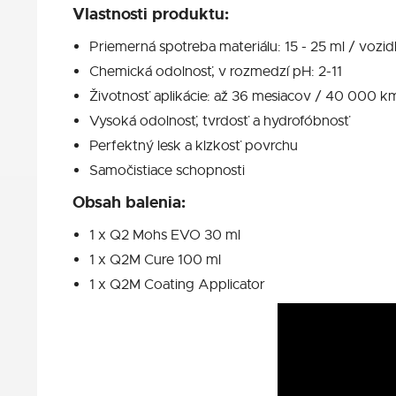
Vlastnosti produktu:
Priemerná spotreba materiálu: 15 - 25 ml / vozid
Chemická odolnosť, v rozmedzí pH: 2-11
Životnosť aplikácie: až 36 mesiacov / 40 000 km 
Vysoká odolnosť, tvrdosť a hydrofóbnosť
Perfektný lesk a klzkosť povrchu
Samočistiace schopnosti
Obsah balenia:
1 x Q2 Mohs EVO 30 ml
1 x Q2M Cure 100 ml
1 x Q2M Coating Applicator