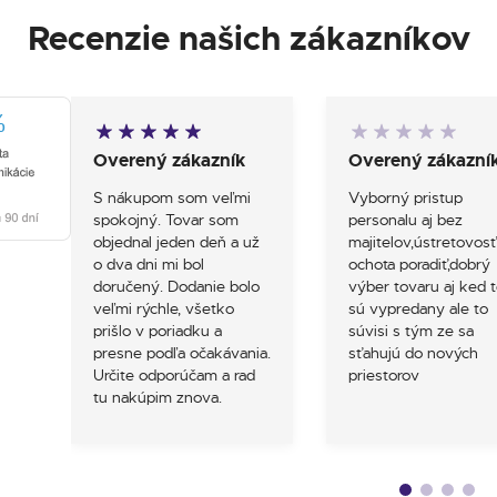
Recenzie našich zákazníkov
Overený zákazník
Overený zákazní
S nákupom som veľmi
Vyborný pristup
spokojný. Tovar som
personalu aj bez
objednal jeden deň a už
majitelov,ústretovosť
o dva dni mi bol
ochota poradiť,dobrý
doručený. Dodanie bolo
výber tovaru aj ked t
veľmi rýchle, všetko
sú vypredany ale to
prišlo v poriadku a
súvisi s tým ze sa
presne podľa očakávania.
sťahujú do nových
Určite odporúčam a rad
priestorov
tu nakúpim znova.