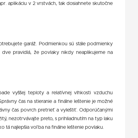
. aplikáciu v 2 vrstvách, tak dosiahnete skutočne
trebujete garáž. Podmienkou sú stále podmienky
 dve pravidlá, že povlaky nikdy neaplikujeme na
e vyššej teploty a relatívnej vlhkosti vzduchu
právny čas na stieranie a finálne leštenie je možné
rávny čas povrch pretrieť a vyleštiť. Odporúčanými
, nezotrvávajte preto, s prihliadnutím na typ laku
tá najlepšia voľba na finálne leštenie povlaku.