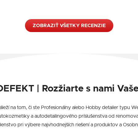
ZOBRAZIŤ VŠETKY RECENZIE
EFEKT | Rozžiarte s nami Vaše
záleží na tom, či ste Profesionálny alebo Hobby detailer typ
utokozmetiky a autodetailingového príslušenstva od renomova
stvo pri výbere najvhodnejších riešení a produktov a Osobný P