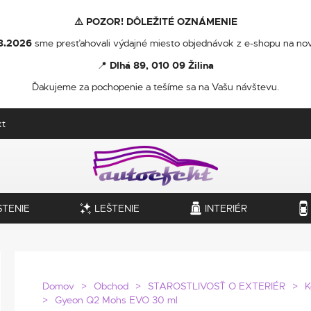
⚠️ POZOR! DÔLEŽITÉ OZNÁMENIE
8.2026
sme presťahovali výdajné miesto objednávok z e-shopu na nov
📍
Dlhá 89, 010 09 Žilina
Ďakujeme za pochopenie a tešíme sa na Vašu návštevu.
kt
STENIE
LEŠTENIE
INTERIÉR
Domov
Obchod
STAROSTLIVOSŤ O EXTERIÉR
K
Gyeon Q2 Mohs EVO 30 ml