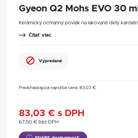
Gyeon Q2 Mohs EVO 30 m
Keramický ochranný povlak na lakované diely karosér
Čítať viac
Vypredané
Predchádzajúca najnižšia cena:
83,03
€
.
83,03
€
s DPH
67,50
€
bez DPH
Strážiť dostupnosť