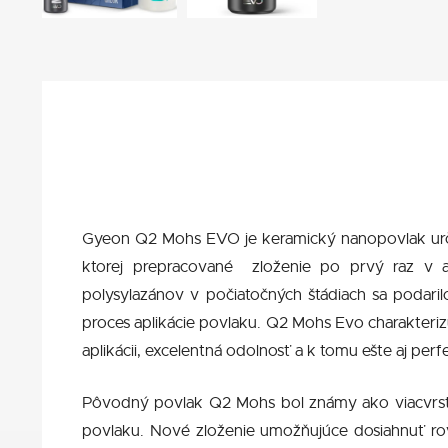
Gyeon Q2 Mohs EVO je keramický nanopovlak urče
ktorej prepracované zloženie po prvý raz v a
polysylazánov v počiatočných štádiach sa podaril
proces aplikácie povlaku. Q2 Mohs Evo charakteriz
aplikácii, excelentná odolnosť a k tomu ešte aj pe
Pôvodný povlak Q2 Mohs bol známy ako viacvrstvo
povlaku. Nové zloženie umožňujúce dosiahnuť rovn