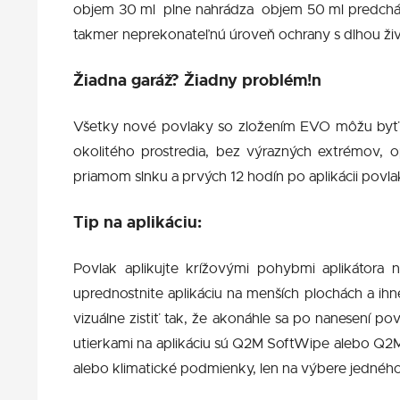
objem 30 ml plne nahrádza objem 50 ml predchádza
takmer neprekonateľnú úroveň ochrany s dlhou ži
Žiadna garáž? Žiadny problém!n
Všetky nové povlaky so zložením EVO môžu byť 
okolitého prostredia, bez výrazných extrémov, 
priamom slnku a prvých 12 hodín po aplikácii povla
Tip na aplikáciu:
Povlak aplikujte krížovými pohybmi aplikátora
uprednostnite aplikáciu na menších plochách a ihne
vizuálne zistiť tak, že akonáhle sa po nanesení p
utierkami na aplikáciu sú Q2M SoftWipe alebo Q2M 
alebo klimatické podmienky, len na výbere jedného 