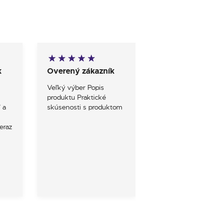
k
Overený zákazník
Overený zákazn
Veľký výber Popis
S obchodom som 
produktu Praktické
mieru spokojny
 a
skúsenosti s produktom
eraz