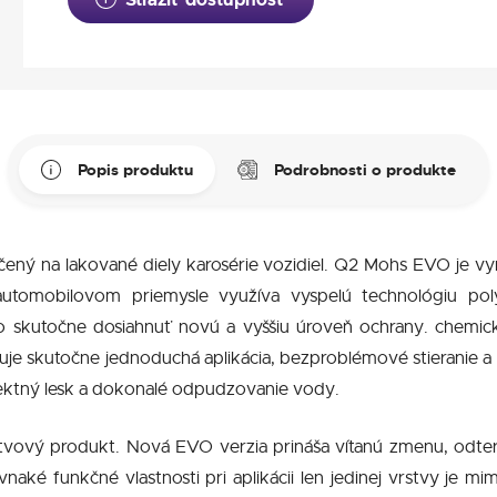
Popis produktu
Podrobnosti o produkte
ný na lakované diely karosérie vozidiel. Q2 Mohs EVO je 
utomobilovom priemysle využíva vyspelú technológiu poly
o skutočne dosiahnuť novú a vyššiu úroveň ochrany. chemicke
uje skutočne jednoduchá aplikácia, bezproblémové stieranie a f
rfektný lesk a dokonalé odpudzovanie vody.
vý produkt. Nová EVO verzia prináša vítanú zmenu, odteraz u
aké funkčné vlastnosti pri aplikácii len jedinej vrstvy je m