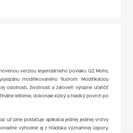
vynovenou verziou legendárneho povlaku Q2 Mohs,
sylazánu modifikovaného fluórom. Modifikáciou
j odolnosti, životnosti a zároveň výrazne uľahčiť
inálne leštenie, dokonale klzký a hladký povrch po
ž plne postačuje aplikácia jednej jedinej vrstvy
imoriadne výhodné aj z hľadiska významnej úspory,