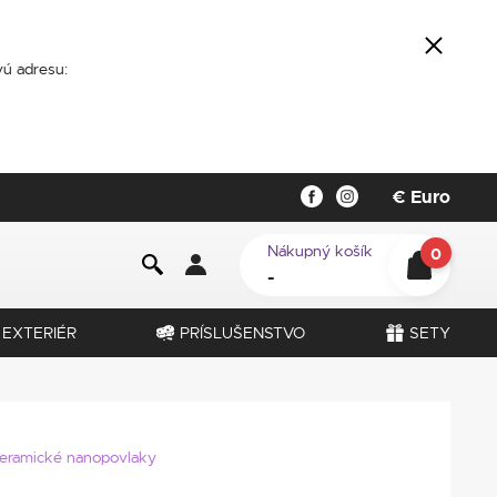
ú adresu:
€
Euro
Nákupný košík
0
-
EXTERIÉR
PRÍSLUŠENSTVO
SETY
eramické nanopovlaky