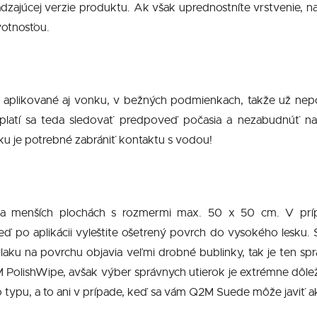
júcej verzie produktu. Ak však uprednostníte vrstvenie, napr
votnosťou.
aplikované aj vonku, v bežných podmienkach, takže už nepo
oplatí sa teda sledovať predpoveď počasia a nezabudnúť na
ku je potrebné zabrániť kontaktu s vodou!
 na menších plochách s rozmermi max. 50 x 50 cm. V prípad
ď po aplikácii vyleštite ošetrený povrch do vysokého lesku. S
ovlaku na povrchu objavia veľmi drobné bublinky, tak je ten sp
PolishWipe, avšak výber správnych utierok je extrémne dôležitý
typu, a to ani v prípade, keď sa vám Q2M Suede môže javiť ako 