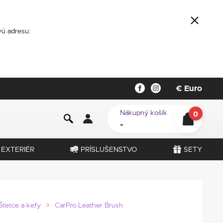
ú adresu:
€
Euro
Nákupný košík
0
-
EXTERIÉR
PRÍSLUŠENSTVO
SETY
Štetce a kefy
CarPro Leather Brush