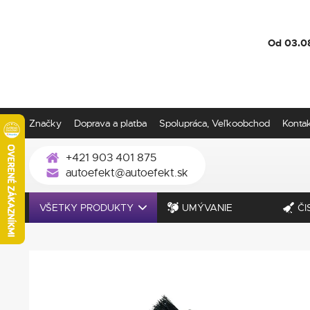
Od 03.0
Značky
Doprava a platba
Spolupráca, Veľkoobchod
Konta
+421 903 401 875
autoefekt@autoefekt.sk
VŠETKY PRODUKTY
UMÝVANIE
ČI