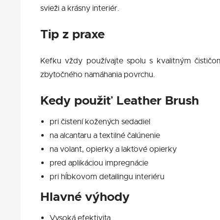
svieži a krásny interiér.
Tip z praxe
Kefku vždy používajte spolu s kvalitným čističo
zbytočného namáhania povrchu.
Kedy použiť Leather Brush
pri čistení kožených sedadiel
na alcantaru a textilné čalúnenie
na volant, opierky a lakťové opierky
pred aplikáciou impregnácie
pri hĺbkovom detailingu interiéru
Hlavné výhody
Vysoká efektivita