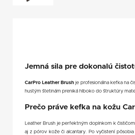
Jemná sila pre dokonalú čistot
CarPro Leather Brush
je profesionálna kefka na č
hustým štetinám preniká hlboko do štruktúry materi
Prečo práve kefka na kožu
Car
Leather Brush je perfektným doplnkom k čističo
aj z pórov kože či alcantary. Po vyčistení pôsobi