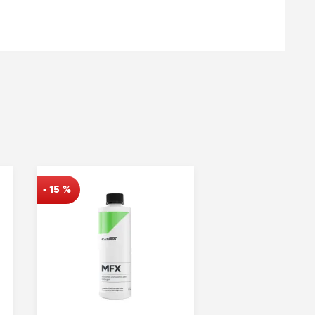
-
15
%