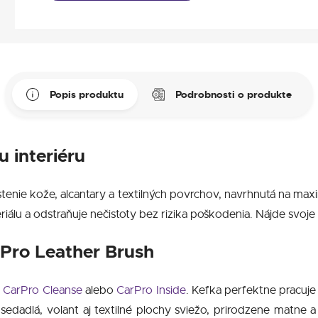
Popis produktu
Podrobnosti o produkte
u interiéru
istenie kože, alcantary a textilných povrchov, navrhnutá na m
álu a odstraňuje nečistoty bez rizika poškodenia. Nájde svoje u
Pro Leather Brush
m
CarPro Cleanse
alebo
CarPro Inside
. Kefka perfektne pracuje
a sedadlá, volant aj textilné plochy sviežo, prirodzene matne