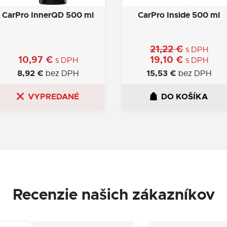
CarPro InnerQD 500 ml
CarPro Inside 500 ml
21,22
€
s DPH
10,97
€
19,10
€
s DPH
s DPH
8,92
€
15,53
€
bez DPH
bez DPH
VYPREDANÉ
DO KOŠÍKA
Recenzie našich zákazníkov