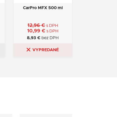
CarPro MFX 500 ml
12,96
€
s DPH
10,99
€
s DPH
8,93
€
bez DPH
VYPREDANÉ