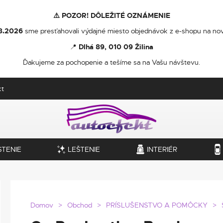
⚠️ POZOR! DÔLEŽITÉ OZNÁMENIE
8.2026
sme presťahovali výdajné miesto objednávok z e-shopu na nov
📍
Dlhá 89, 010 09 Žilina
Ďakujeme za pochopenie a tešíme sa na Vašu návštevu.
kt
STENIE
LEŠTENIE
INTERIÉR
Domov
Obchod
PRÍSLUŠENSTVO A POMÔCKY