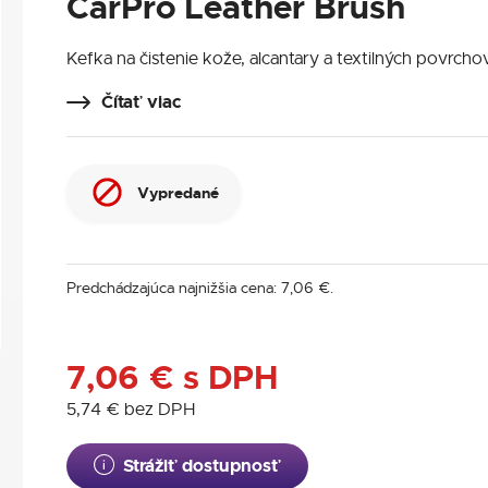
CarPro Leather Brush
Kefka na čistenie kože, alcantary a textilných povrcho
Čítať viac
Vypredané
Predchádzajúca najnižšia cena:
7,06
€
.
7,06
€
s DPH
5,74
€
bez DPH
Strážiť dostupnosť