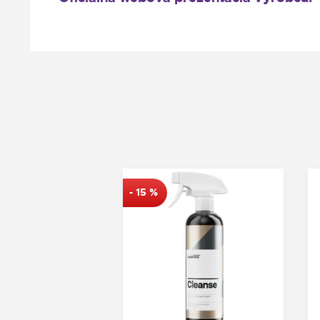
-
15
%