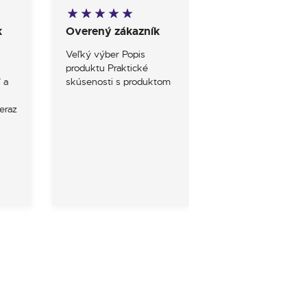
k
Overený zákazník
Overený zákazn
Veľký výber Popis
S obchodom som 
produktu Praktické
mieru spokojny
 a
skúsenosti s produktom
eraz