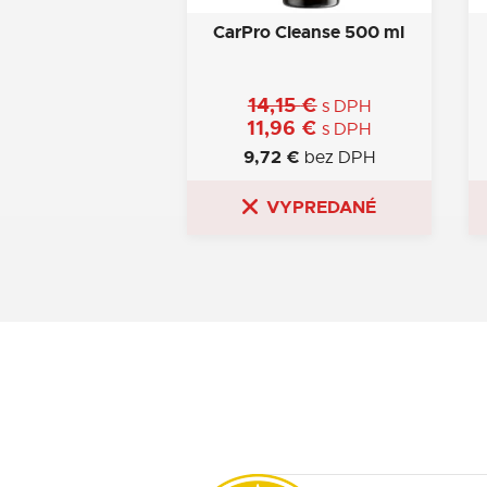
CarPro Cleanse 500 ml
14,15
€
s DPH
11,96
€
s DPH
9,72
€
bez DPH
VYPREDANÉ