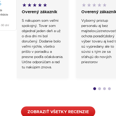
Overený zákazník
Overený zákazní
S nákupom som veľmi
Vyborný pristup
spokojný. Tovar som
personalu aj bez
objednal jeden deň a už
majitelov,ústretovosť
o dva dni mi bol
ochota poradiť,dobrý
doručený. Dodanie bolo
výber tovaru aj ked t
veľmi rýchle, všetko
sú vypredany ale to
prišlo v poriadku a
súvisi s tým ze sa
presne podľa očakávania.
sťahujú do nových
Určite odporúčam a rad
priestorov
tu nakúpim znova.
ZOBRAZIŤ VŠETKY RECENZIE