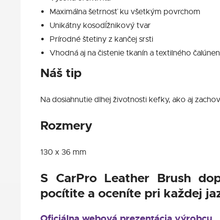
Maximálna šetrnosť ku všetkým povrchom
Unikátny kosodĺžnikový tvar
Prírodné štetiny z kančej srsti
Vhodná aj na čistenie tkanín a textilného čalúnen
Náš tip
Na dosiahnutie dlhej životnosti kefky, ako aj zacho
Rozmery
130 x 36 mm
S CarPro Leather Brush dopra
pocítite a oceníte pri každej ja
Oficiálna webová prezentácia výrobcu.