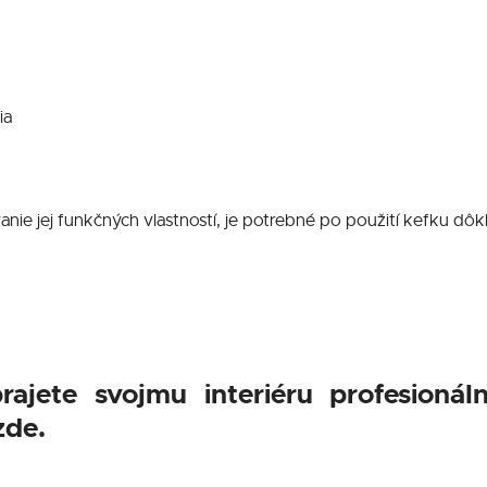
ia
vanie jej funkčných vlastností, je potrebné po použití kefku dô
jete svojmu interiéru profesionálnu 
zde.