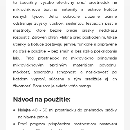
to špeciálny, vysoko efektívny prací prostriedok na
mikrovláknové textilné materiály a leštiace kotúče
rôznych typov. Jeho pokročilé zloženie účinne
odstraňuje zvyšky voskov, sealantov, leštiacich pást a
mastnoty, ktoré bežné pracie prášky nedokážu
rozpustiť. Zároveň chráni vlákna pred poškodením, takže
utierky a kotúče zostávajú jemné, funkčné a pripravené
na ďalšie použitie – bez šmúh a bez rizika poškriabania
laku. Prací prostriedok na mikrovlákno prinavracia
mikrovláknovým textilným materiálom pôvodnú
mäkkosť, absorpčnú schopnosť a nasiakavosť po
každom vypraní, súčasne s tým predlžuje aj ich
životnosť. Bonusom je svieža vôňa manga.
Návod na použitie:
Nalejte 40 - 50 ml prostriedku do priehradky práčky
na hlavné pranie
Prací program prispôsobte možnostiam nastavení