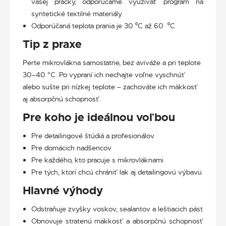
vašej práčky, odporúčame využívať program na
syntetické textilné materiály
Odporúčaná teplota prania je 30 ⁰C až 60 ⁰C
Tip z praxe
Perte mikrovlákna samostatne, bez aviváže a pri teplote
30–40 °C. Po vypraní ich nechajte voľne vyschnúť
alebo sušte pri nízkej teplote – zachováte ich mäkkosť
aj absorpčnú schopnosť.
Pre koho je ideálnou voľbou
Pre detailingové štúdiá a profesionálov
Pre domácich nadšencov
Pre každého, kto pracuje s mikrovláknami
Pre tých, ktorí chcú chrániť lak aj detailingovú výbavu
Hlavné výhody
Odstraňuje zvyšky voskov, sealantov a leštiacich pást
Obnovuje stratenú mäkkosť a absorpčnú schopnosť