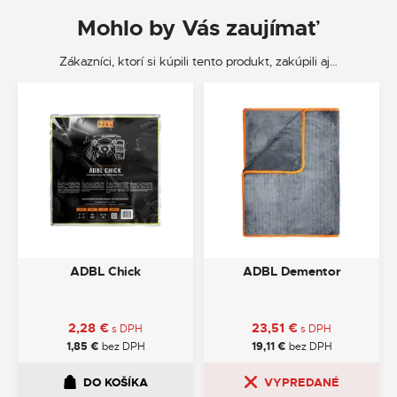
Mohlo by Vás zaujímať
Zákazníci, ktorí si kúpili tento produkt, zakúpili aj…
ADBL Chick
ADBL Dementor
2,28
€
23,51
€
s DPH
s DPH
1,85
€
bez DPH
19,11
€
bez DPH
DO KOŠÍKA
VYPREDANÉ