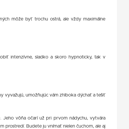
 iných môže byť trochu ostrá, ale vždy maximálne
obiť intenzívne, sladko a skoro hypnoticky, tak v
óny vyvažujú, umožňujúc vám zhlboka dýchať a tešiť
e. Jeho vôňa očarí už pri prvom nádychu, vytvára
 prostredí. Budete ju vnímať nielen čuchom, ale aj