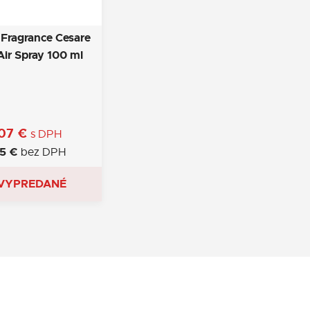
Fragrance Cesare
Air Spray 100 ml
,07
€
s DPH
75
€
bez DPH
VYPREDANÉ