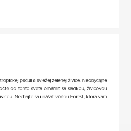
opickej pačuli a sviežej zelenej živice. Neobyčajne
ročte do tohto sveta omámiť sa sladkou, živicovou
živicou. Nechajte sa unášať vôňou Forest, ktorá vám