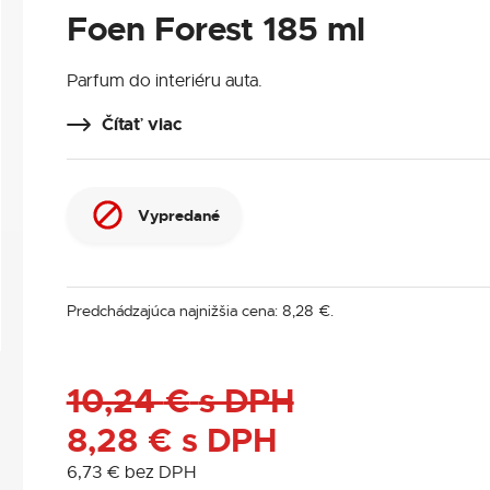
Foen Forest 185 ml
Parfum do interiéru auta.
Čítať viac
Vypredané
Predchádzajúca najnižšia cena:
8,28
€
.
10,24
€
s DPH
8,28
€
s DPH
6,73
€
bez DPH