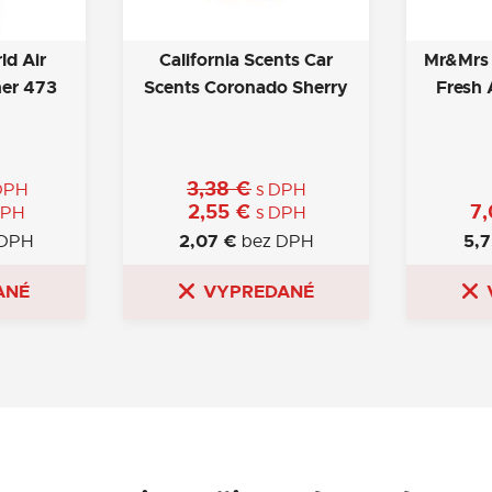
ld Air
California Scents Car
Mr&Mrs 
her 473
Scents Coronado Sherry
Fresh 
3,38
€
DPH
s DPH
2,55
€
7
DPH
s DPH
2,07
€
5,
 DPH
bez DPH
ANÉ
VYPREDANÉ