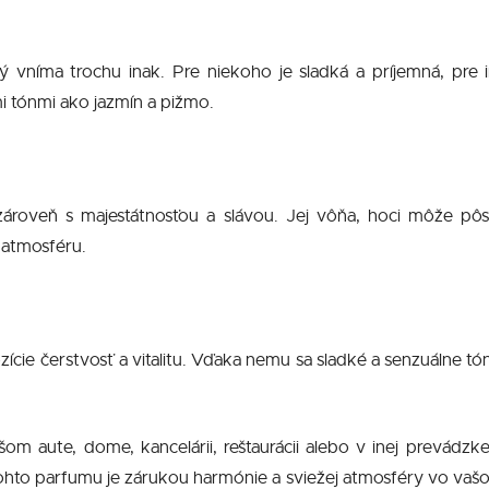
ý vníma trochu inak. Pre niekoho je sladká a príjemná, pre
i tónmi ako jazmín a pižmo.
e zároveň s majestátnosťou a slávou. Jej vôňa, hoci môže pôs
 atmosféru.
ie čerstvosť a vitalitu. Vďaka nemu sa sladké a senzuálne t
 aute, dome, kancelárii, reštaurácii alebo v inej prevádzk
to parfumu je zárukou harmónie a sviežej atmosféry vo vašom