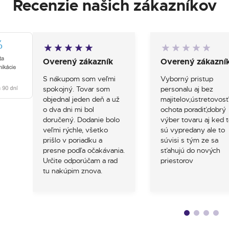
Recenzie našich zákazníkov
Overený zákazník
Overený zákazní
S nákupom som veľmi
Vyborný pristup
spokojný. Tovar som
personalu aj bez
objednal jeden deň a už
majitelov,ústretovosť
o dva dni mi bol
ochota poradiť,dobrý
doručený. Dodanie bolo
výber tovaru aj ked t
veľmi rýchle, všetko
sú vypredany ale to
prišlo v poriadku a
súvisi s tým ze sa
presne podľa očakávania.
sťahujú do nových
Určite odporúčam a rad
priestorov
tu nakúpim znova.