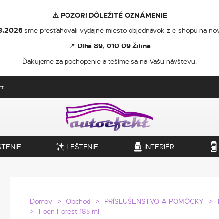
⚠️ POZOR! DÔLEŽITÉ OZNÁMENIE
8.2026
sme presťahovali výdajné miesto objednávok z e-shopu na nov
📍
Dlhá 89, 010 09 Žilina
Ďakujeme za pochopenie a tešíme sa na Vašu návštevu.
kt
STENIE
LEŠTENIE
INTERIÉR
Domov
Obchod
PRÍSLUŠENSTVO A POMÔCKY
Foen Forest 185 ml