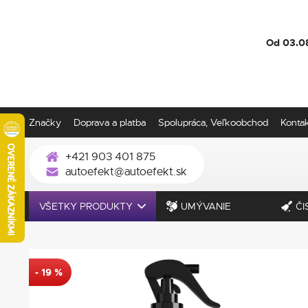
Od 03.0
Značky
Doprava a platba
Spolupráca, Veľkoobchod
Konta
+421 903 401 875
autoefekt@autoefekt.sk
VŠETKY PRODUKTY
UMÝVANIE
ČI
-
19
%