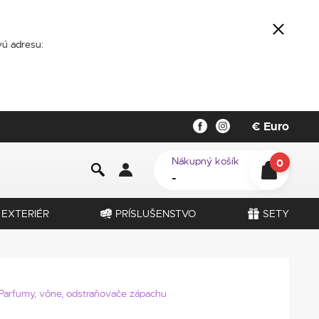
ú adresu:
€
Euro
Nákupný košík
0
-
EXTERIÉR
PRÍSLUŠENSTVO
SETY
Parfumy, vône, odstraňovače zápachu