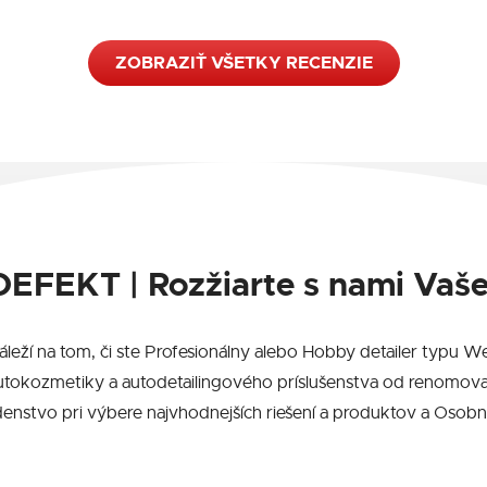
ZOBRAZIŤ VŠETKY RECENZIE
EFEKT | Rozžiarte s nami Vaše
záleží na tom, či ste Profesionálny alebo Hobby detailer typ
utokozmetiky a autodetailingového príslušenstva od renomova
stvo pri výbere najvhodnejších riešení a produktov a Osobný P