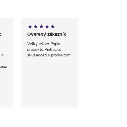
k
Overený zákazník
Overený zákazn
Veľký výber Popis
S obchodom som 
produktu Praktické
mieru spokojny
 a
skúsenosti s produktom
eraz