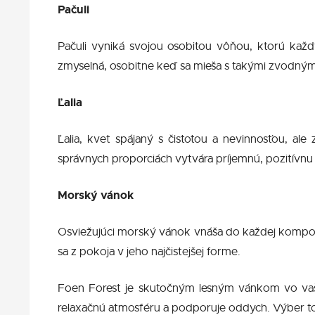
Pačuli
Pačuli vyniká svojou osobitou vôňou, ktorú každ
zmyselná, osobitne keď sa mieša s takými zvodným
Ľalia
Ľalia, kvet spájaný s čistotou a nevinnosťou, al
správnych proporciách vytvára príjemnú, pozitívnu
Morský vánok
Osviežujúci morský vánok vnáša do každej kompozíc
sa z pokoja v jeho najčistejšej forme.
Foen Forest je skutočným lesným vánkom vo vašom
relaxačnú atmosféru a podporuje oddych. Výber toh