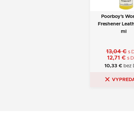
Poorboy's Wor
Freshener Leat
ml
13,04
€
s 
12,71
€
s 
10,33
€
bez
VYPRED