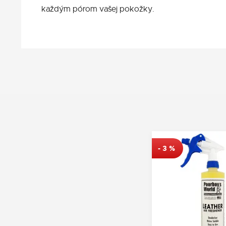
každým pórom vašej pokožky.
-
3
%