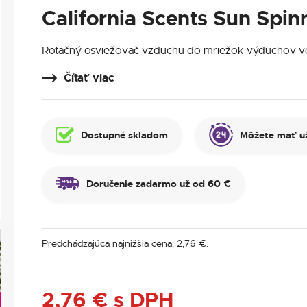
California Scents Sun Spin
Rotačný osviežovač vzduchu do mriežok výduchov ve
Čítať viac
Dostupné skladom
Môžete mať už
Doručenie zadarmo už od 60 €
Predchádzajúca najnižšia cena:
2,76
€
.
2,76
€
s DPH