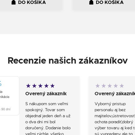
DO KOŠÍKA
DO KOŠÍKA
Recenzie našich zákazníkov
Overený zákazník
Overený zákazní
S nákupom som veľmi
Vyborný pristup
spokojný. Tovar som
personalu aj bez
objednal jeden deň a už
majitelov,ústretovosť
o dva dni mi bol
ochota poradiť,dobrý
doručený. Dodanie bolo
výber tovaru aj ked t
veľmi rýchle, všetko
sú vypredany ale to