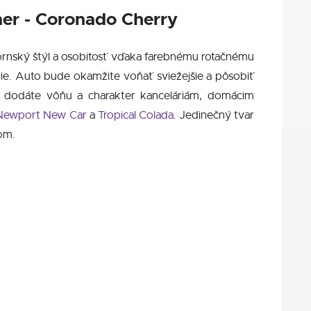
ner - Coronado Cherry
ornský štýl a osobitosť vďaka farebnému rotačnému
anie. Auto bude okamžite voňať sviežejšie a pôsobiť
te dodáte vôňu a charakter kanceláriám, domácim
Newport New Car
a
Tropical Colada
. Jedinečný tvar
om.