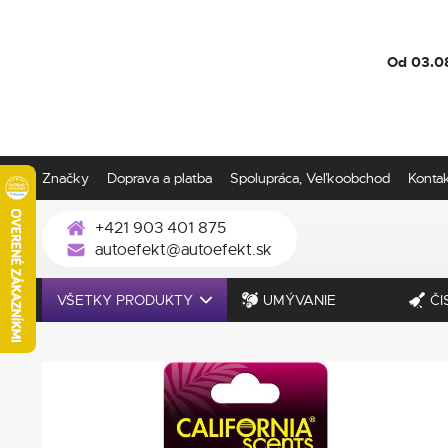
Od 03.0
Značky
Doprava a platba
Spolupráca, Veľkoobchod
Konta
+421 903 401 875
autoefekt@autoefekt.sk
VŠETKY PRODUKTY
UMÝVANIE
ČI