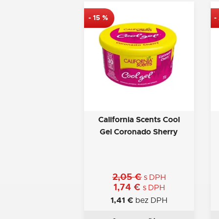
-
15
%
-
California Scents Cool
Gel Coronado Sherry
2,05
€
s DPH
1,74
€
s DPH
1,41
€
bez DPH