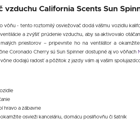
ač vzduchu
California Scents Sun Spin
o vôňu - tento roztomilý osviežovač dodá vášmu vozidlu kalif
h ventilácie a zvýšiť prúdenie vzduchu, aby sa aktivovalo otáč
o malých priestorov – pripevnite ho na ventilátor a okamži
vône Coronado Cherry sú Sun Spinner dostupné aj vo vôňach
j vône dodajú radosť a pôžitok z jazdy vám aj vašim spolujazdc
ozidle
čanie
obí hravo a zábavne
– okamžite osvieži kanceláriu, domácu posilňovňu či šatník