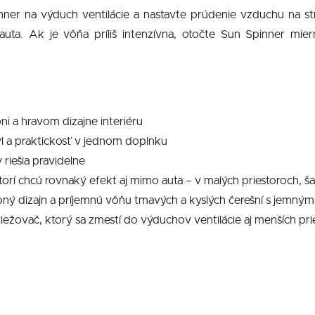
ner na výduch ventilácie a nastavte prúdenie vzduchu na st
auta. Ak je vôňa príliš intenzívna, otočte Sun Spinner m
ôni a hravom dizajne interiéru
ýl a praktickosť v jednom doplnku
riešia pravidelne
ktorí chcú rovnaký efekt aj mimo auta – v malých priestoroch, 
bný dizajn a príjemnú vôňu tmavých a kyslých čerešní s jemným
iežovač, ktorý sa zmestí do výduchov ventilácie aj menších pri