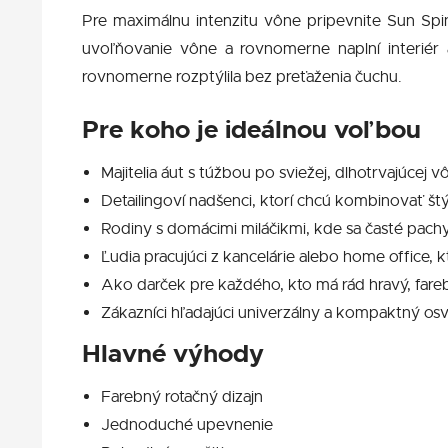
Pre maximálnu intenzitu vône pripevnite Sun Spin
uvoľňovanie vône a rovnomerne naplní interiér 
rovnomerne rozptýlila bez preťaženia čuchu.
Pre koho je ideálnou voľbou
Majitelia áut s túžbou po sviežej, dlhotrvajúcej v
Detailingoví nadšenci, ktorí chcú kombinovať št
Rodiny s domácimi miláčikmi, kde sa časté pachy 
Ľudia pracujúci z kancelárie alebo home office, 
Ako darček pre každého, kto má rád hravý, fare
Zákazníci hľadajúci univerzálny a kompaktný osv
Hlavné výhody
Farebný rotačný dizajn
Jednoduché upevnenie