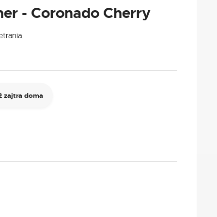
ner - Coronado Cherry
trania.
 zajtra doma