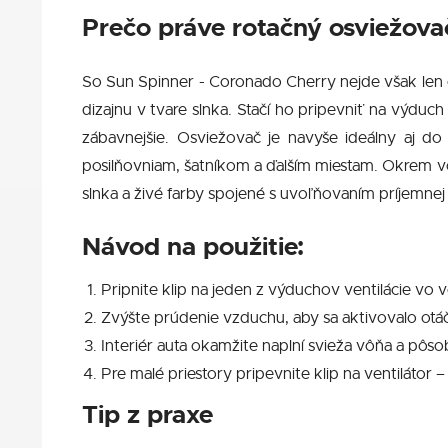
Prečo práve rotačný osviežov
So Sun Spinner - Coronado Cherry nejde však len 
dizajnu v tvare slnka. Stačí ho pripevniť na výduc
zábavnejšie. Osviežovač je navyše ideálny aj d
posilňovniam, šatníkom a ďalším miestam. Okrem 
slnka a živé farby spojené s uvoľňovaním príjemne
Návod na použitie:
Pripnite klip na jeden z výduchov ventilácie vo v
Zvýšte prúdenie vzduchu, aby sa aktivovalo otá
Interiér auta okamžite naplní svieža vôňa a pôs
Pre malé priestory pripevnite klip na ventilátor 
Tip z praxe