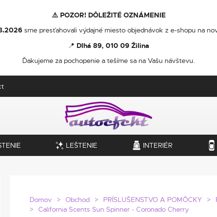
⚠️ POZOR! DÔLEŽITÉ OZNÁMENIE
8.2026
sme presťahovali výdajné miesto objednávok z e-shopu na nov
📍
Dlhá 89, 010 09 Žilina
Ďakujeme za pochopenie a tešíme sa na Vašu návštevu.
kt
STENIE
LEŠTENIE
INTERIÉR
Domov
Obchod
PRÍSLUŠENSTVO A POMÔCKY
California Scents Sun Spinner - Coronado Cherry