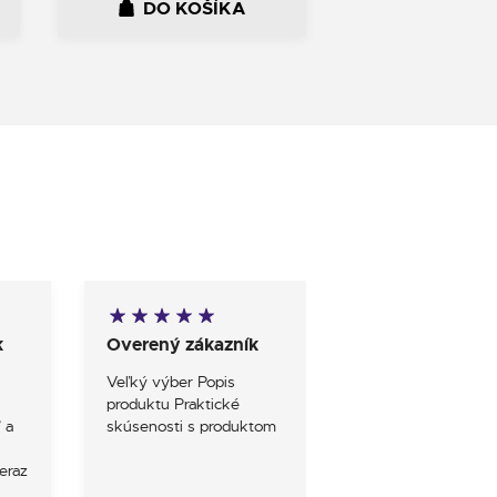
DO KOŠÍKA
k
Overený zákazník
Overený zákazn
Veľký výber Popis
S obchodom som 
produktu Praktické
mieru spokojny
 a
skúsenosti s produktom
eraz