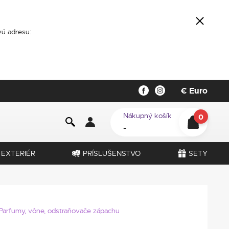
ú adresu:
€
Euro
Nákupný košík
0
-
EXTERIÉR
PRÍSLUŠENSTVO
SETY
Parfumy, vône, odstraňovače zápachu