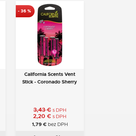
-
36
%
California Scents Vent
Stick - Coronado Sherry
3,43
€
s DPH
2,20
€
s DPH
1,79
€
bez DPH