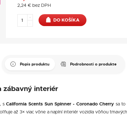
2,24
€
bez DPH
+
DO KOŠÍKA
-
Popis produktu
Podrobnosti o produkte
a zábavný interiér
California Scents Sun Spinner - Coronado Cherry
, s
sa to
ľňuje až 3× viac vône a naplní interiér vozidla vôňou tmavých