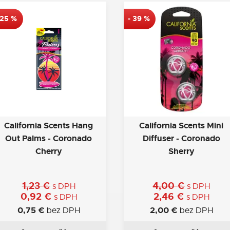
25
%
-
39
%
California Scents Hang
California Scents Mini
Out Palms - Coronado
Diffuser - Coronado
Cherry
Sherry
1,23
€
4,00
€
s DPH
s DPH
0,92
€
2,46
€
s DPH
s DPH
0,75
€
2,00
€
bez DPH
bez DPH