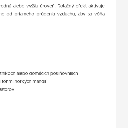
rednú alebo vyššiu úroveň. Rotačný efekt aktivuje
ierne od priameho prúdenia vzduchu, aby sa vôňa
šatníkoch alebo domácich posilňovniach
i tónmi horkých mandlí
estorov