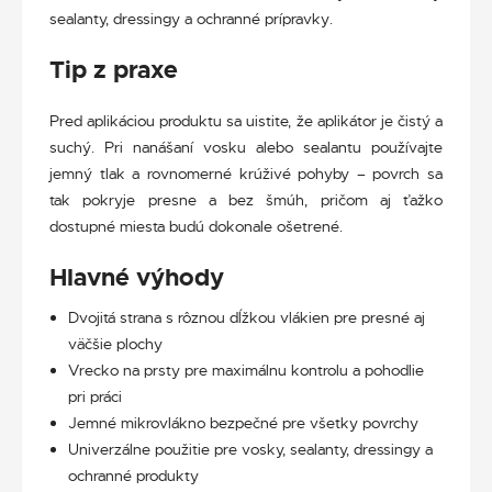
sealanty, dressingy a ochranné prípravky.
Tip z praxe
Pred aplikáciou produktu sa uistite, že aplikátor je čistý a
suchý. Pri nanášaní vosku alebo sealantu používajte
jemný tlak a rovnomerné krúživé pohyby – povrch sa
tak pokryje presne a bez šmúh, pričom aj ťažko
dostupné miesta budú dokonale ošetrené.
Hlavné výhod
y
Dvojitá strana s rôznou dĺžkou vlákien pre presné aj
väčšie plochy
Vrecko na prsty pre maximálnu kontrolu a pohodlie
pri práci
Jemné mikrovlákno bezpečné pre všetky povrchy
Univerzálne použitie pre vosky, sealanty, dressingy a
ochranné produkty