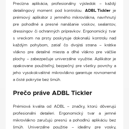
Precízna aplikácia, profesionálny výsledok – každý
detailingový moment pod kontrolou.
ADBL Tickler
je
prémiový aplikátor z jemného mikrovlákna, navrhnutý
pre pohodlné a presné nanášanie voskov, sealantov,
dressingov či ochranných prípravkov. Ergonomický tvar
s vreckom na prsty poskytuje dokonalú kontrolu nad
každým pohybom, zatiaľ čo dvojitá strana – krátke
vlákno pre detailné miesta a dlhé vlákno pre väčšie
plochy – zabezpečuje univerzálne využitie. Aplikátor je
opakovane použiteľný, bezpečný pre všetky povrchy a
jeho vysokokvalitné mikrovlákno garantuje rovnomerné
a čisté pokrytie bez šmúh.
Prečo práve ADBL Tickler
Prémiová kvalita od ADBL – značky, ktorú dôverujú
profesionálni detaileri. Ergonomický tvar a jemné
mikrovlákno zaručujú presnú a pohodlnú aplikáciu bez
šmúh. Univerzálne použitie – ideálny pre vosky,