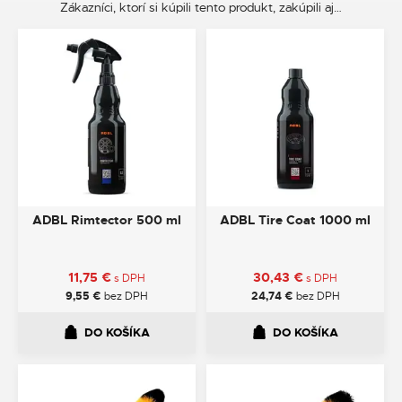
Zákazníci, ktorí si kúpili tento produkt, zakúpili aj…
ADBL Rimtector 500 ml
ADBL Tire Coat 1000 ml
11,75
€
30,43
€
s DPH
s DPH
9,55
€
bez DPH
24,74
€
bez DPH
DO KOŠÍKA
DO KOŠÍKA