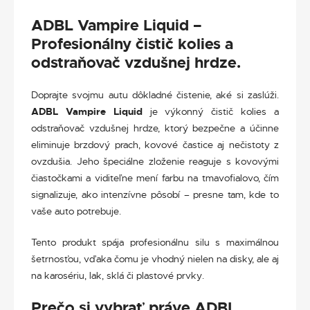
ADBL Vampire Liquid –
Profesionálny čistič kolies a
odstraňovač vzdušnej hrdze.
Doprajte svojmu autu dôkladné čistenie, aké si zaslúži.
ADBL Vampire Liquid
je výkonný čistič kolies a
odstraňovač vzdušnej hrdze, ktorý bezpečne a účinne
eliminuje brzdový prach, kovové častice aj nečistoty z
ovzdušia. Jeho špeciálne zloženie reaguje s kovovými
čiastočkami a viditeľne mení farbu na tmavofialovo, čím
signalizuje, ako intenzívne pôsobí – presne tam, kde to
vaše auto potrebuje.
Tento produkt spája profesionálnu silu s maximálnou
šetrnosťou, vďaka čomu je vhodný nielen na disky, ale aj
na karosériu, lak, sklá či plastové prvky.
Prečo si vybrať práve ADBL