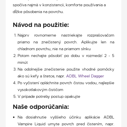
spočíva najmä v konzistencii, komforte používania a
dĺžke pôsobenia na povrchu.
Návod na použitie:
Najprv rovnomerne nastriekajte rozprašovačom
priamo na znečistený povrch. Aplikujte len na
chladnom povrchu, nie na priamom slnku
Potom nechajte pôsobiť po dobu v rozmedzí 2 - 5
minút
Na odolnejšie znečistenie použite vhodné pomôcky
ako sú kefy a štetce, napr.
ADBL Wheel Dagger
Po vyčistení opláchnite povrch čistou vodou, najlepšie
vysokotlakovým čističom
V prípade potreby postup opakujte
Naše odporúčania:
Na dosiahnutie vyššieho účinku aplikácie ADBL
Vampire Liquid umyte povrch pred čistením, napr.